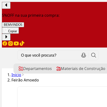
5%OFF na sua primeira compra:
BEMVINDO5
Copiar
Departamentos
Materiais de Construção
Início
Feirão Amoedo