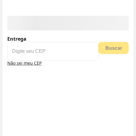
Entrega
Buscar
Não sei meu CEP