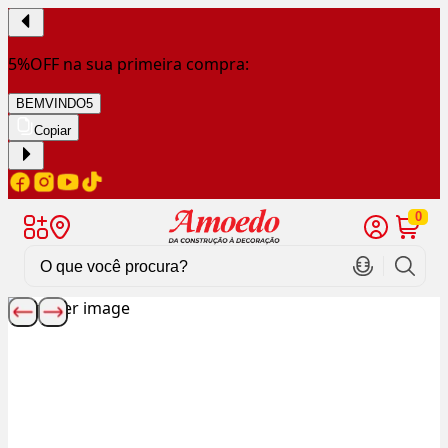
5%OFF na sua primeira compra:
BEMVINDO5
Copiar
0
Slide
1
de
10