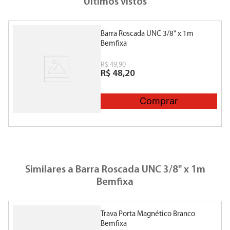
Últimos vistos
Barra Roscada UNC 3/8" x 1m
Bemfixa
R$
49
,
90
R$
48
,
20
Comprar
Similares a
Barra Roscada UNC 3/8" x 1m
Bemfixa
Trava Porta Magnético Branco
P
Bemfixa