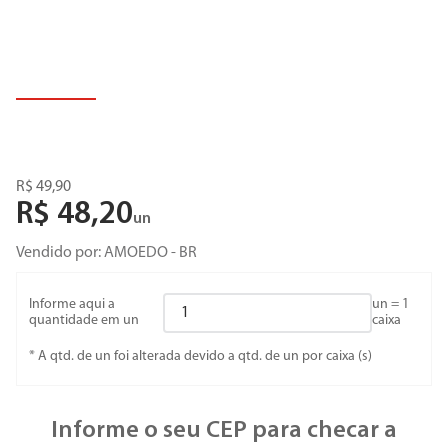
R$
49
,
90
R$
48
,
20
un
Vendido por:
AMOEDO - BR
Informe aqui a
un =
1
quantidade em un
caixa
* A qtd. de un foi alterada devido a qtd. de un por caixa (s)
Informe o seu CEP para checar a