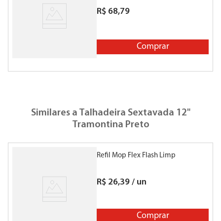
R$
68
,
79
Comprar
Similares a
Talhadeira Sextavada 12"
Tramontina Preto
Refil Mop Flex Flash Limp
R$
26
,
39
/
un
Comprar