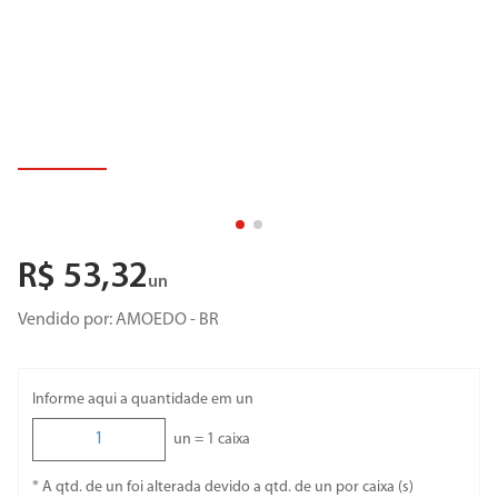
R$
53
,
32
un
Vendido por:
AMOEDO - BR
Informe aqui a quantidade em un
un =
1
caixa
* A qtd. de un foi alterada devido a qtd. de un por caixa (s)