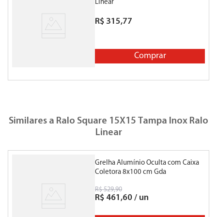
Linear
R$
315
,
77
Comprar
Similares a
Ralo Square 15X15 Tampa Inox Ralo
Linear
Grelha Alumínio Oculta com Caixa
G
Coletora 8x100 cm Gda
R$
529
,
90
R$
461
,
60
/
un