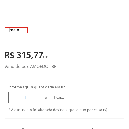
R$
315
,
77
un
Vendido por:
AMOEDO - BR
Informe aqui a quantidade em un
un =
1
caixa
* A qtd. de un foi alterada devido a qtd. de un por caixa (s)