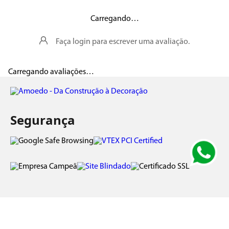
Marca: Ralo Linear Maior vazão Bloqueia insetos Aba contra infiltração
Fácil de instalar Evita entupimento Abas em torno de toda extensão
da base Calha com queda interna Tampa em Aço Inox 304, ideal para
quem prefere um acabamento neutro, discreto e elegante. Altura
máxima de 25 mm Medidas 600 mm Largura da tampa inox 73 mm
Avaliações
Carregando…
Faça login para escrever uma avaliação.
Carregando avaliações…