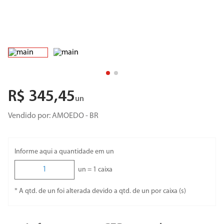
R$
345
,
45
un
Vendido por:
AMOEDO - BR
Informe aqui a quantidade em un
un =
1
caixa
* A qtd. de un foi alterada devido a qtd. de un por caixa (s)