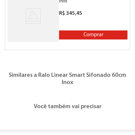
Inox
R$
345
,
45
Comprar
Similares a
Ralo Linear Smart Sifonado 60cm
Inox
Ralo Linear TopBox com Saida Central e Vertical Anodizado
R
R$
286
,
09
/
un