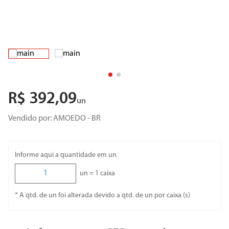
R$
392
,
09
un
Vendido por:
AMOEDO - BR
Informe aqui a quantidade em un
un =
1
caixa
* A qtd. de un foi alterada devido a qtd. de un por caixa (s)