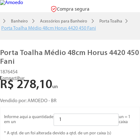
Compra segura
Banheiro
Acessórios para Banheiro
Porta Toalha
Porta Toalha Médio 48cm Horus 4420 450 Fani
Porta Toalha Médio 48cm Horus 4420 450
Fani
1876454
Compartilhar
R$
278
,
10
un
Vendido por:
AMOEDO - BR
Informe aqui a quantidade
un =
1
em un
caixa
* A qtd. de un foi alterada devido a qtd. de un por caixa (s)