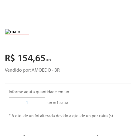
R$
154
,
65
un
Vendido por:
AMOEDO - BR
Informe aqui a quantidade em un
un =
1
caixa
* A qtd. de un foi alterada devido a qtd. de un por caixa (s)