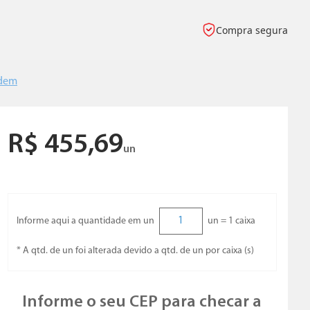
Compra segura
Odem
R$
455
,
69
un
Informe aqui a quantidade em un
un =
1
caixa
* A qtd. de un foi alterada devido a qtd. de un por caixa (s)
Informe o seu CEP para checar a