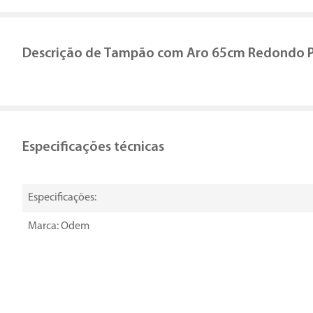
Descrição de
Tampão com Aro 65cm Redondo 
Especificações técnicas
Especificações:
Marca: Odem
Cor: Preto
Tamanho: 65cm
As imagens postadas neste site são apenas ilustrativas, não 