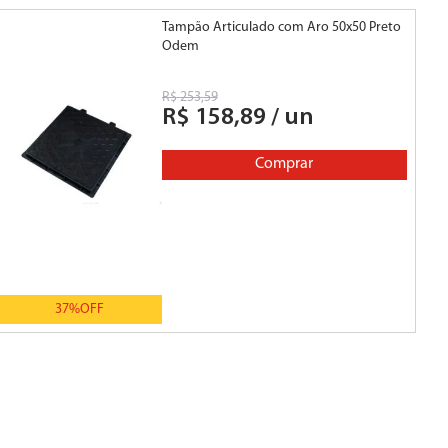
Tampão Articulado com Aro 50x50 Preto
Tam
Odem
R
R$
253
,
59
R$
158
,
89
/
un
Comprar
37%
OFF