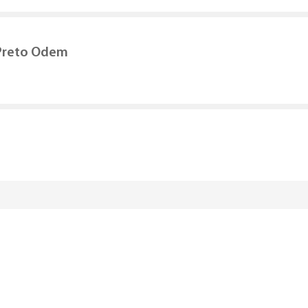
Preto Odem
necessariamente contendo todos os detalhes do produto final, os qua