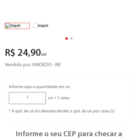
R$
24
,
90
un
Vendido por:
AMOEDO - BR
Informe aqui a quantidade em un
un =
1
caixa
* A qtd. de un foi alterada devido a qtd. de un por caixa (s)
Informe o seu CEP para checar a