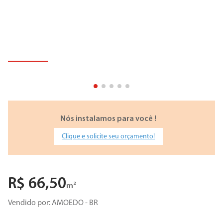
Nós instalamos para você !
Clique e solicite seu orçamento!
R$
66
,
50
m²
Vendido por:
AMOEDO - BR