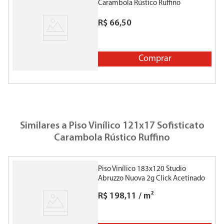
Carambola Rústico Ruffino
R$
66
,
50
Comprar
Similares a
Piso Vinílico 121x17 Sofisticato
Carambola Rústico Ruffino
Piso Vinílico 183x120 Studio
P
Abruzzo Nuova 2g Click Acetinado
B
Retificado Biancogres
R$
198
,
11
/
m²