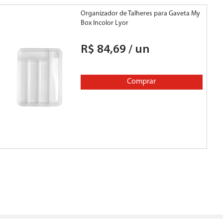
Organizador de Talheres para Gaveta My
2
Box Incolor Lyor
O
R$
84
,
69
/
un
Comprar