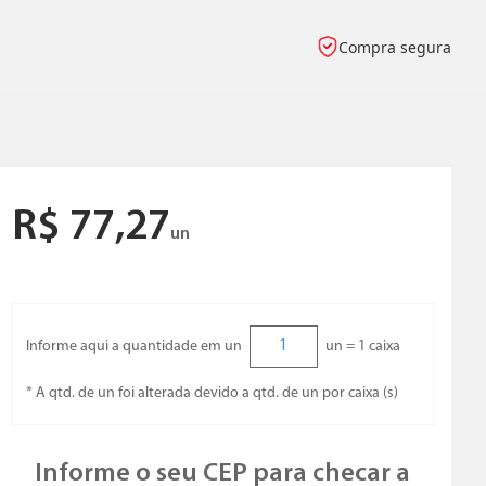
Compra segura
R$
77
,
27
un
Informe aqui a quantidade em un
un =
1
caixa
* A qtd. de un foi alterada devido a qtd. de un por caixa (s)
Informe o seu CEP para checar a