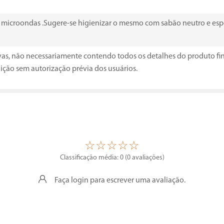
ao microondas .Sugere-se higienizar o mesmo com sabão neutro e es
ivas, não necessariamente contendo todos os detalhes do produto fi
ição sem autorização prévia dos usuários.
☆
☆
☆
☆
☆
Classificação média: 0
(0 avaliações)
Faça login para escrever uma avaliação.