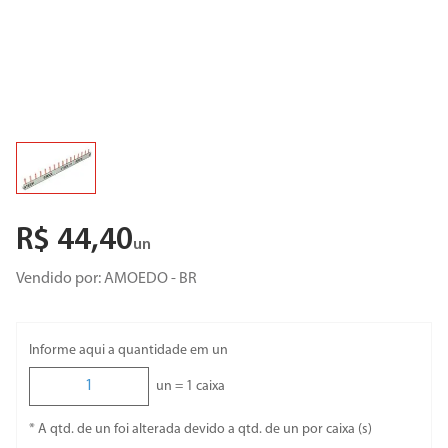
R$
44
,
40
un
Vendido por:
AMOEDO - BR
Informe aqui a quantidade em un
un =
1
caixa
* A qtd. de un foi alterada devido a qtd. de un por caixa (s)