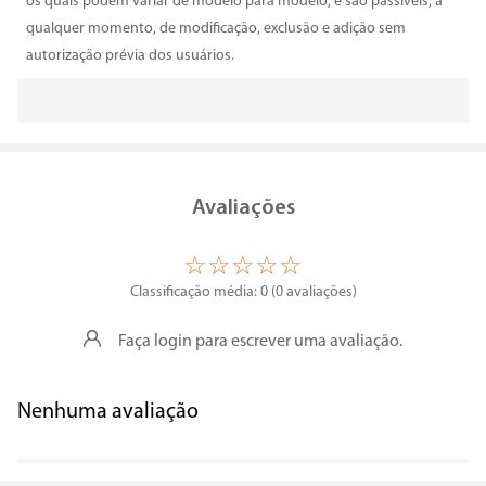
os quais podem variar de modelo para modelo, e são passíveis, a
qualquer momento, de modificação, exclusão e adição sem
autorização prévia dos usuários.
Avaliações
☆
☆
☆
☆
☆
Classificação média: 0
(0 avaliações)
Faça login para escrever uma avaliação.
Nenhuma avaliação