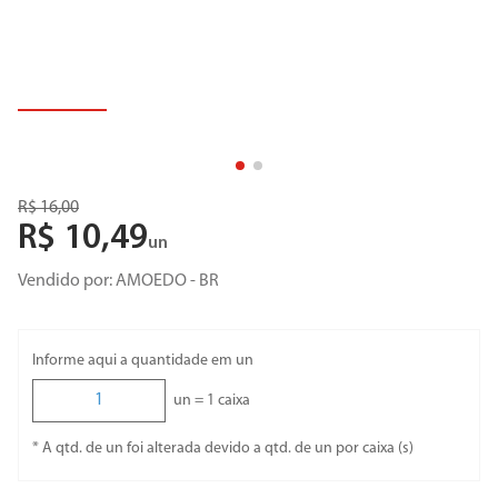
R$
16
,
00
R$
10
,
49
un
Vendido por:
AMOEDO - BR
Informe aqui a quantidade em un
un =
1
caixa
* A qtd. de un foi alterada devido a qtd. de un por caixa (s)