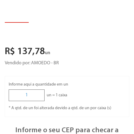
R$
137
,
78
un
Vendido por:
AMOEDO - BR
Informe aqui a quantidade em un
un =
1
caixa
* A qtd. de un foi alterada devido a qtd. de un por caixa (s)
Informe o seu CEP para checar a