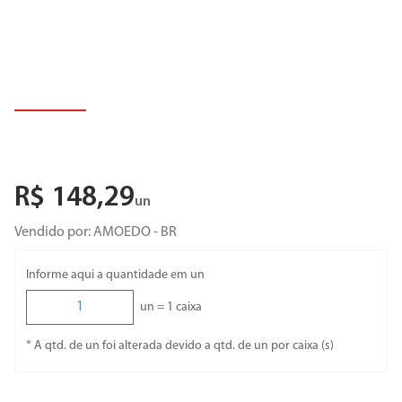
R$
148
,
29
un
Vendido por:
AMOEDO - BR
Informe aqui a quantidade em un
un =
1
caixa
* A qtd. de un foi alterada devido a qtd. de un por caixa (s)