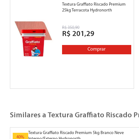
Textura Graffiato Riscado Premium
25kg Terracota Hydronorth
R$
350
,
90
R$
201
,
29
Comprar
Similares a
Textura Graffiato Riscado
Textura Graffiato Riscado Premium 5kg
Branco Neve Interno/Externo