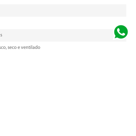
is
co, seco e ventilado
al, os quais podem variar de modelo para modelo, e são