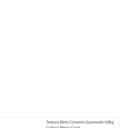
Textura Efeito Cimento Queimado 4,8kg
Tex
Cultura Negra Coral