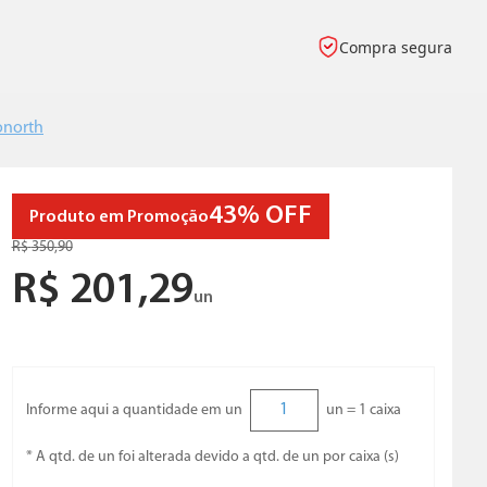
Compra segura
onorth
43%
OFF
R$
350
,
90
R$
201
,
29
un
Informe aqui a quantidade em un
un =
1
caixa
* A qtd. de un foi alterada devido a qtd. de un por caixa (s)