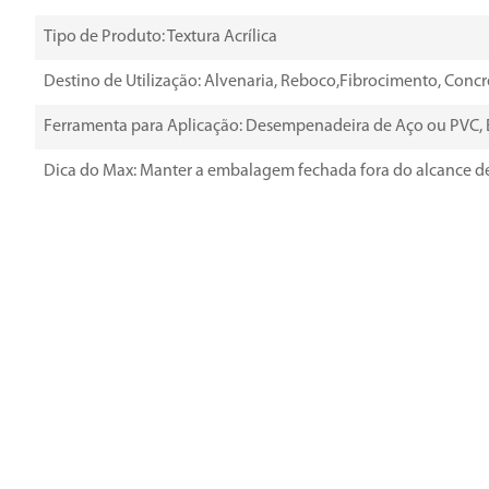
Tipo de Produto: Textura Acrílica
Destino de Utilização: Alvenaria, Reboco,Fibrocimento, Concr
Ferramenta para Aplicação: Desempenadeira de Aço ou PVC, Esp
Dica do Max: Manter a embalagem fechada fora do alcance de c
Peso da Embalagem: 25KG
Código do Fornecedor: 95548
Atenção: As imagens postadas neste site são apenas ilustrati
passíveis, a qualquer momento, de modificação, exclusão e ad
Avaliações