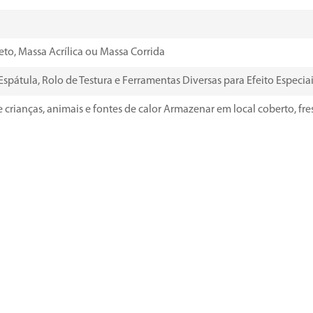
eto, Massa Acrílica ou Massa Corrida
átula, Rolo de Testura e Ferramentas Diversas para Efeito Especia
rianças, animais e fontes de calor Armazenar em local coberto, fres
vas, não necessariamente contendo todos os detalhes do produto fin
ição sem autorização prévia dos usuários.