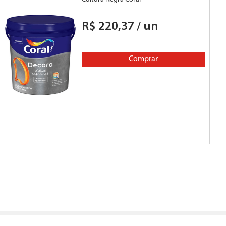
R$
220
,
37
/
un
R
Comprar