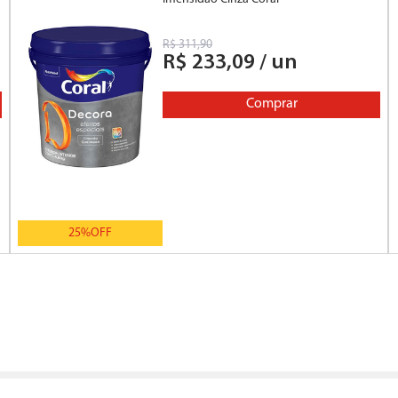
R$
311
,
90
R$
233
,
09
/
un
Comprar
25%
OFF