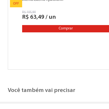
Hydronorth
R$
105
,
90
R$
63
,
49
/
un
Comprar
40%
OFF
Você também vai precisar