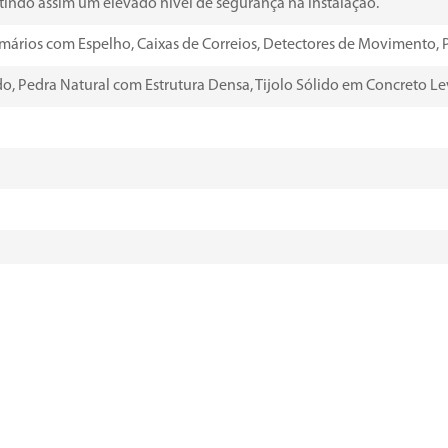
ntindo assim um elevado nível de segurança na instalação.
ários com Espelho, Caixas de Correios, Detectores de Movimento, Pain
ido, Pedra Natural com Estrutura Densa, Tijolo Sólido em Concreto Lev
vas, não necessariamente contendo todos os detalhes do produto fin
ição sem autorização prévia dos usuários.