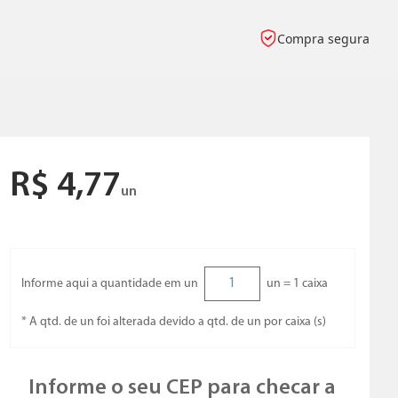
Compra segura
R$
4
,
77
un
Informe aqui a quantidade em un
un =
1
caixa
* A qtd. de un foi alterada devido a qtd. de un por caixa (s)
Informe o seu CEP para checar a