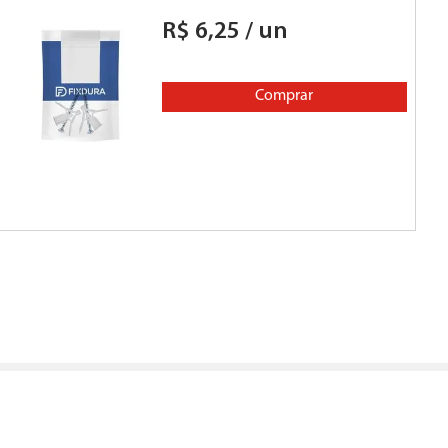
R$
6
,
25
/
un
R
Comprar