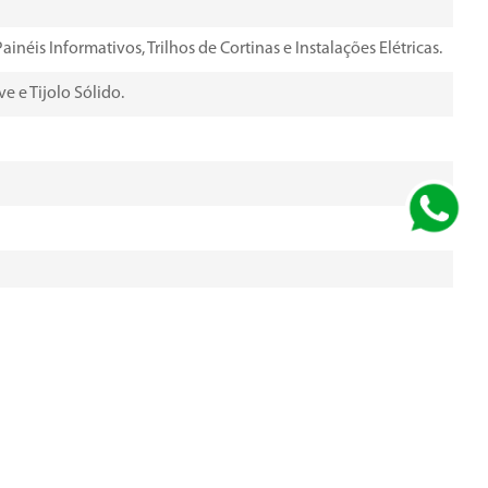
éis Informativos, Trilhos de Cortinas e Instalações Elétricas.
e e Tijolo Sólido.
al, os quais podem variar de modelo para modelo, e são