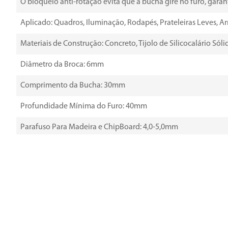
O bloqueio anti-rotação evita que a bucha gire no furo, gara
Aplicado: Quadros, Iluminação, Rodapés, Prateleiras Leves, Arm
Materiais de Construção: Concreto, Tijolo de Silicocalário Sól
Diâmetro da Broca: 6mm
Comprimento da Bucha: 30mm
Profundidade Mínima do Furo: 40mm
Parafuso Para Madeira e ChipBoard: 4,0-5,0mm
Quantidade: 8 Peças
Atenção: As imagens postadas neste site são apenas ilustrati
passíveis, a qualquer momento, de modificação, exclusão e ad