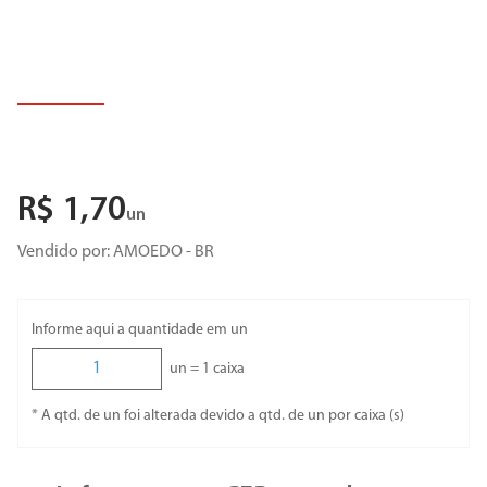
R$
1
,
70
un
Vendido por:
AMOEDO - BR
Informe aqui a quantidade em un
un =
1
caixa
* A qtd. de un foi alterada devido a qtd. de un por caixa (s)