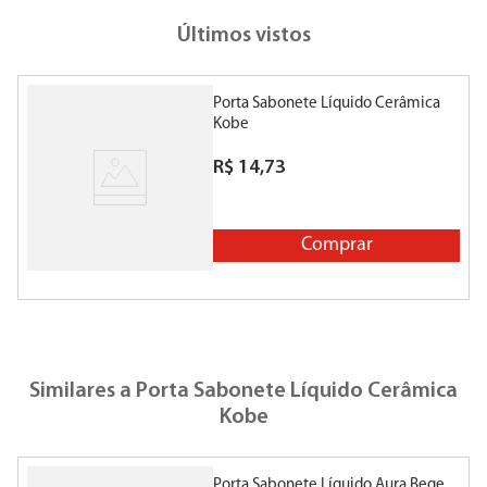
Últimos vistos
Porta Sabonete Líquido Cerâmica
Kobe
R$
14
,
73
Comprar
Similares a
Porta Sabonete Líquido Cerâmica
Kobe
Porta Sabonete Líquido Aura Bege
E