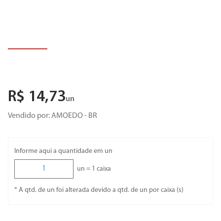
R$
14
,
73
un
Vendido por:
AMOEDO - BR
Informe aqui a quantidade em un
un =
1
caixa
* A qtd. de un foi alterada devido a qtd. de un por caixa (s)