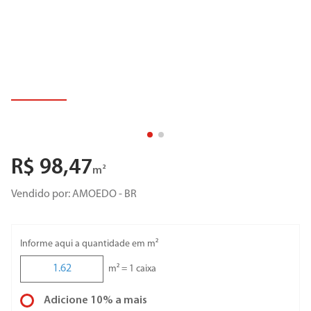
R$
98
,
47
m²
Vendido por:
AMOEDO - BR
Informe aqui a quantidade em m²
m² =
1
caixa
Adicione 10% a mais