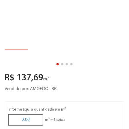
R$
137
,
69
m²
Vendido por:
AMOEDO - BR
Informe aqui a quantidade em m²
m² =
1
caixa