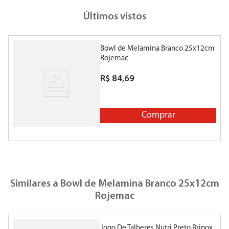
Últimos vistos
Bowl de Melamina Branco 25x12cm
Rojemac
R$
84
,
69
Comprar
Similares a
Bowl de Melamina Branco 25x12cm
Rojemac
Jogo De Talheres Nutri Preto Brinox
O