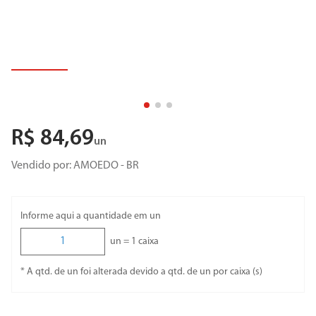
R$
84
,
69
un
Vendido por:
AMOEDO - BR
Informe aqui a quantidade em un
un =
1
caixa
* A qtd. de un foi alterada devido a qtd. de un por caixa (s)