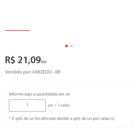
R$
21
,
09
un
Vendido por:
AMOEDO - BR
Informe aqui a quantidade em un
un =
1
caixa
* A qtd. de un foi alterada devido a qtd. de un por caixa (s)