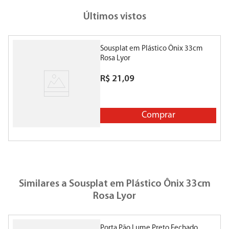
Últimos vistos
Sousplat em Plástico Ônix 33cm
Rosa Lyor
R$
21
,
09
Comprar
Similares a
Sousplat em Plástico Ônix 33cm
Rosa Lyor
Porta Pão Lume Preto Fechado
P