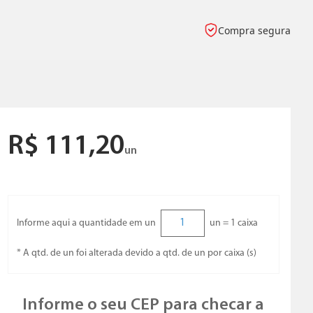
Compra segura
R$
111
,
20
un
Informe aqui a quantidade em un
un =
1
caixa
* A qtd. de un foi alterada devido a qtd. de un por caixa (s)
Informe o seu CEP para checar a