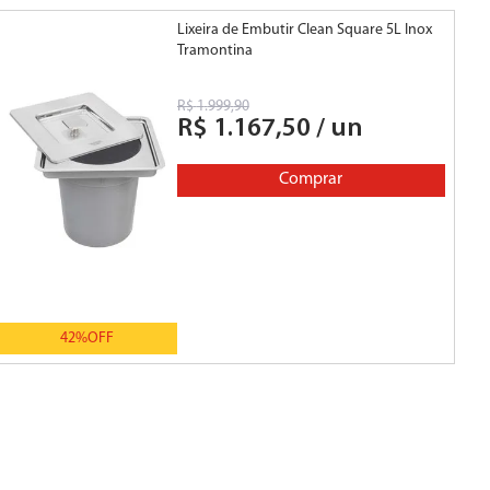
Lixeira de Embutir Clean Square 5L Inox
Lix
Tramontina
R
R$
1
.
999
,
90
R$
1
.
167
,
50
/
un
Comprar
42%
OFF