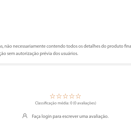
vas, não necessariamente contendo todos os detalhes do produto fin
ção sem autorização prévia dos usuários.
☆
☆
☆
☆
☆
Classificação média: 0
(0 avaliações)
Faça login para escrever uma avaliação.