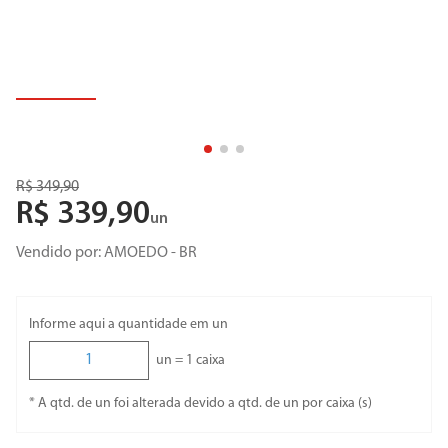
R$
349
,
90
R$
339
,
90
un
Vendido por:
AMOEDO - BR
Informe aqui a quantidade em un
un =
1
caixa
* A qtd. de un foi alterada devido a qtd. de un por caixa (s)