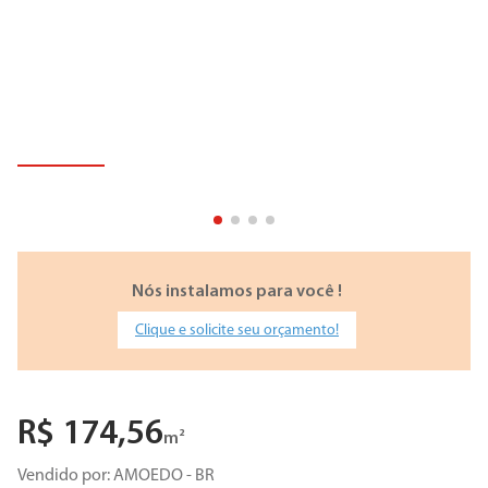
Nós instalamos para você !
Clique e solicite seu orçamento!
R$
174
,
56
m²
Vendido por:
AMOEDO - BR