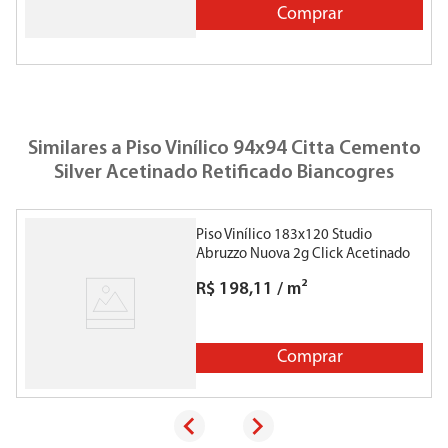
Comprar
Similares a
Piso Vinílico 94x94 Citta Cemento
Silver Acetinado Retificado Biancogres
Piso Vinílico 183x120 Studio
P
Abruzzo Nuova 2g Click Acetinado
B
Retificado Biancogres
R$
198
,
11
/
m²
Comprar