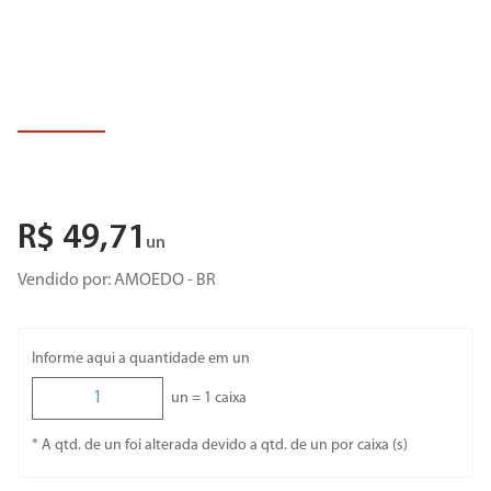
R$
49
,
71
un
Vendido por:
AMOEDO - BR
Informe aqui a quantidade em un
un =
1
caixa
* A qtd. de un foi alterada devido a qtd. de un por caixa (s)