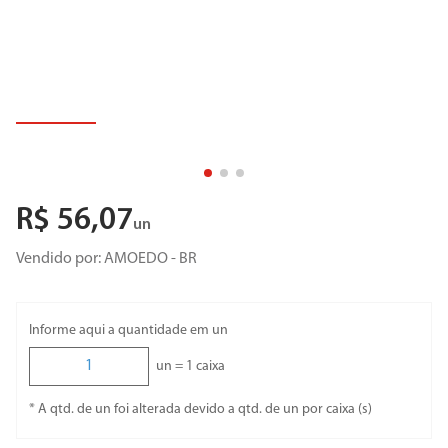
R$
56
,
07
un
Vendido por:
AMOEDO - BR
Informe aqui a quantidade em un
un =
1
caixa
* A qtd. de un foi alterada devido a qtd. de un por caixa (s)