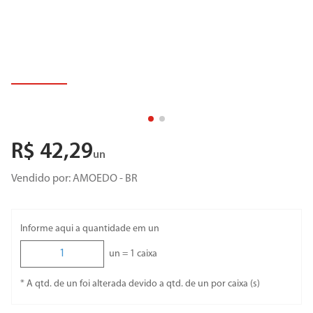
R$
42
,
29
un
Vendido por:
AMOEDO - BR
Informe aqui a quantidade em un
un =
1
caixa
* A qtd. de un foi alterada devido a qtd. de un por caixa (s)