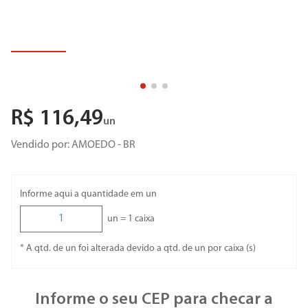
R$
116
,
49
un
Vendido por:
AMOEDO - BR
Informe aqui a quantidade em un
un =
1
caixa
* A qtd. de un foi alterada devido a qtd. de un por caixa (s)
Informe o seu CEP para checar a