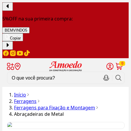
5%OFF na sua primeira compra:
BEMVINDO5
Copiar
0
Início
Ferragens
Ferragens para Fixação e Montagem
Abraçadeiras de Metal