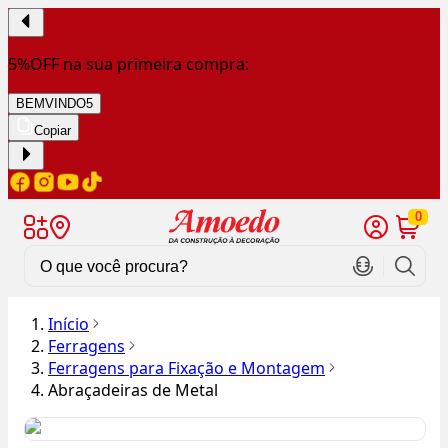
5%OFF na sua primeira compra:
BEMVINDO5
Copiar
0
Início
Ferragens
Ferragens para Fixação e Montagem
Abraçadeiras de Metal