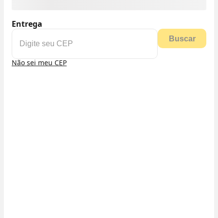
Entrega
Buscar
Não sei meu CEP