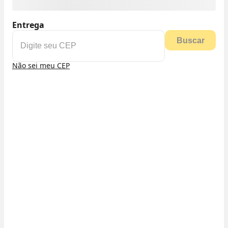
Entrega
Buscar
Não sei meu CEP