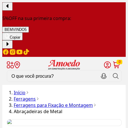
5%OFF na sua primeira compra:
BEMVINDO5
Copiar
0
Início
Ferragens
Ferragens para Fixação e Montagem
Abraçadeiras de Metal