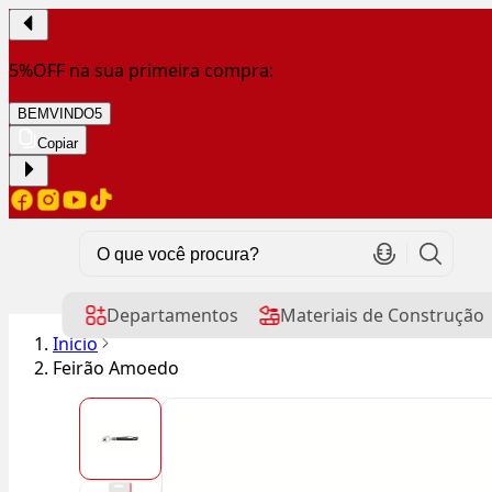
5%OFF na sua primeira compra:
BEMVINDO5
Copiar
Departamentos
Materiais de Construção
Início
Feirão Amoedo