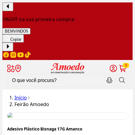
5%OFF na sua primeira compra:
BEMVINDO5
Copiar
0
Início
Feirão Amoedo
Adesivo Plástico Bisnaga 17G Amanco