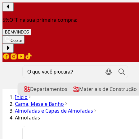
5%OFF na sua primeira compra:
BEMVINDO5
Copiar
Departamentos
Materiais de Construção
Início
Cama, Mesa e Banho
Almofadas e Capas de Almofadas
Almofadas