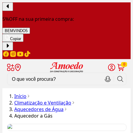
5%OFF na sua primeira compra:
BEMVINDO5
Copiar
0
Início
Climatização e Ventilação
Aquecedores de Água
Aquecedor a Gás