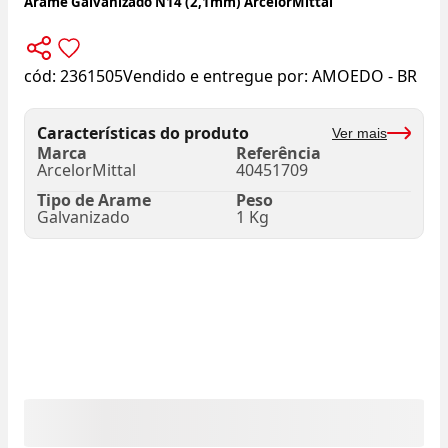
Arame Galvanizado N14 (2,1mm) ArcelorMittal
cód:
2361505
Vendido e entregue por:
AMOEDO - BR
Características do produto
Ver mais
Marca
Referência
ArcelorMittal
40451709
Tipo de Arame
Peso
Galvanizado
1 Kg