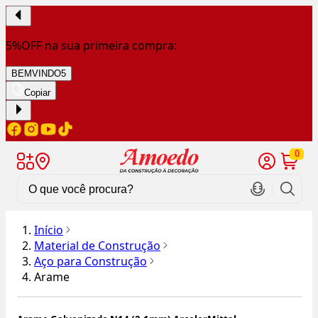
5%OFF na sua primeira compra:
BEMVINDO5
Copiar
0
Início
Material de Construção
Aço para Construção
Arame