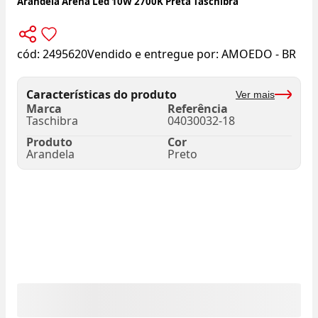
Arandela Arena Led 10W 2700K Preta Taschibra
cód:
2495620
Vendido e entregue por:
AMOEDO - BR
Características do produto
Ver mais
Marca
Referência
Taschibra
04030032-18
Produto
Cor
Arandela
Preto