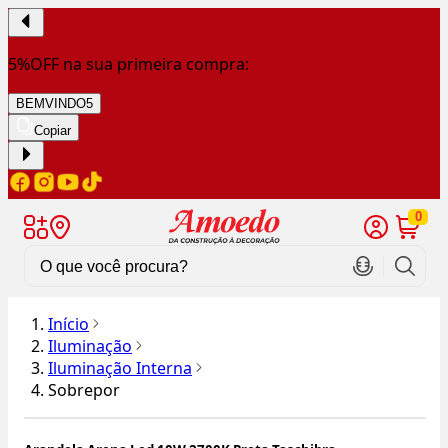
5%OFF na sua primeira compra:
BEMVINDO5
Copiar
0
Início
Iluminação
Iluminação Interna
Sobrepor