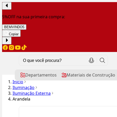
5%OFF na sua primeira compra:
BEMVINDO5
Copiar
Departamentos
Materiais de Construção
Início
Iluminação
Iluminação Externa
Arandela