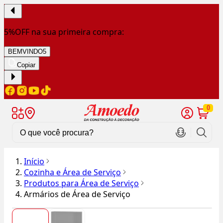
5%OFF na sua primeira compra:
BEMVINDO5
Copiar
0
Início
Cozinha e Área de Serviço
Produtos para Área de Serviço
Armários de Área de Serviço