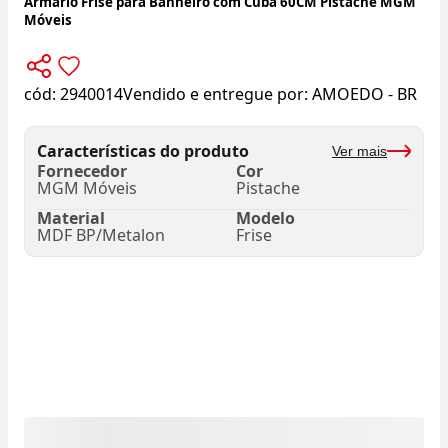
Armário Frise para Banheiro com Cuba 60CM Pistache MGM
Móveis
cód:
2940014
Vendido e entregue por:
AMOEDO - BR
Características do produto
Ver mais
Fornecedor
Cor
MGM Móveis
Pistache
Material
Modelo
MDF BP/Metalon
Frise