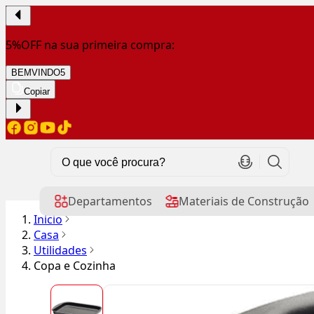
5%OFF na sua primeira compra:
BEMVINDO5
Copiar
Departamentos
Materiais de Construção
Início
Casa
Utilidades
Copa e Cozinha