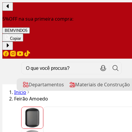
5%OFF na sua primeira compra:
BEMVINDO5
Copiar
Departamentos
Materiais de Construção
Início
Feirão Amoedo