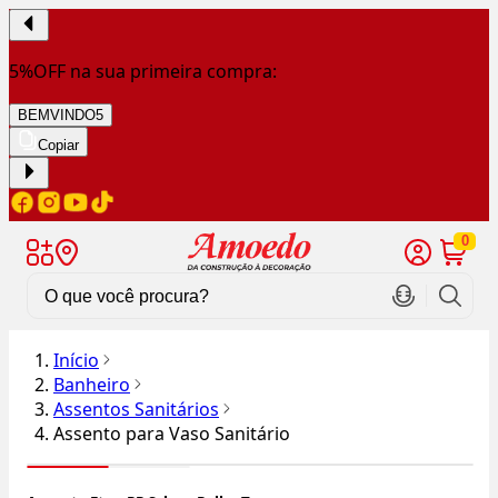
5%OFF na sua primeira compra:
BEMVINDO5
Copiar
0
Início
Banheiro
Assentos Sanitários
Assento para Vaso Sanitário