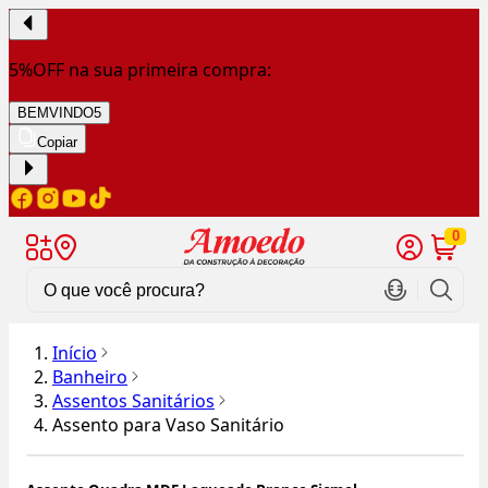
5%OFF na sua primeira compra:
BEMVINDO5
Copiar
0
Início
Banheiro
Assentos Sanitários
Assento para Vaso Sanitário